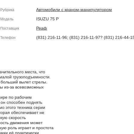
Автомобили с краном-манипулятором
Рубрика
ISUZU 75 P
Модель
Реаф
Поставщик
(831) 216-11-96; (831) 216-11-97? (831) 216-44-1
Телефон
ачительного места, что
 малой грузоподъемности.
 больший вылет стрелы.
зы из-за всевозможных
ире по рабочим
он способен поднять
о этого техника серии
торая обеспечивает не
окую скорость
рость движения может
ную роль играет и простота
омки её практически