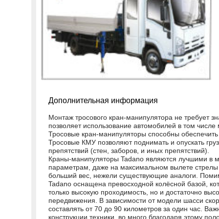
Дополнительная информация
Монтаж тросового кран-манипулятора не требует зн
позволяет использование автомобилей в том числе
Тросовые кран-манипуляторы способны обеспечить
Тросовые КМУ позволяют поднимать и опускать гру
препятствий (стен, заборов, и иных препятствий).
Краны-манипуляторы Tadano являются лучшими в м
параметрам, даже на максимальном вылете стрелы 
больший вес, нежели существующие аналоги. Помим
Tadano оснащена превосходной колёсной базой, ко
только высокую проходимость, но и достаточно выс
передвижения. В зависимости от модели шасси ско
составлять от 70 до 90 километров за один час. Важ
конструкции техники, во много благодаря этому пол