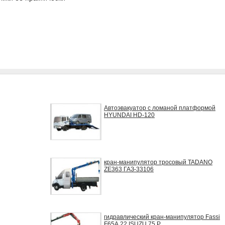
Автоэвакуатор с ломаной платформой
HYUNDAI HD-120
кран-манипулятор тросовый TADANO
ZE363 ГАЗ-33106
гидравлический кран-манипулятор Fassi
F65А.22 ISUZU 75 P