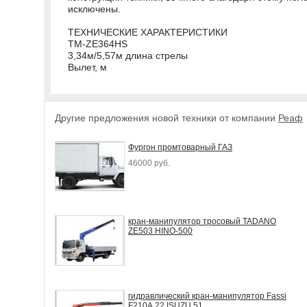
исключены.
ТЕХНИЧЕСКИЕ ХАРАКТЕРИСТИКИ
TM-ZE364HS
3,34м/5,57м длина стрелы
Вылет, м
Другие предложения новой техники от компании
Реаф
Фургон промтоварный ГАЗ
46000 руб.
кран-манипулятор тросовый TADANO
ZE503 HINO-500
гидравлический кран-манипулятор Fassi
F210А.22 ISUZU 51