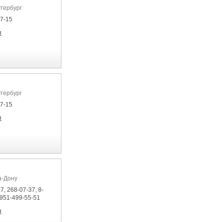
етербург
07-15
я
етербург
07-15
я
а-Дону
7, 268-07-37, 8-
-951-499-55-51
я