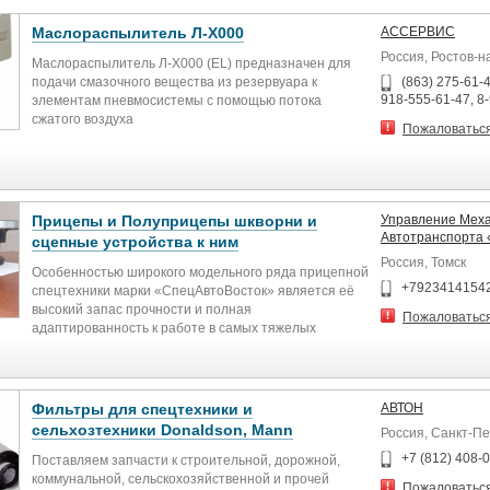
Маслораспылитель Л-Х000
АССЕРВИС
Россия, Ростов-н
Маслораспылитель Л-Х000 (EL) предназначен для
подачи смазочного вещества из резервуара к
(863) 275-61-4
918-555-61-47, 8
элементам пневмосистемы с помощью потока
сжатого воздуха
Пожаловатьс
Особенности:
Может устанавливаться отдельно или в качестве
модуля блока подготовки воздуха
Рекомендуется использовать масло,
соответствующее ISO VG32, класс 1
Прицепы и Полуприцепы шкворни и
Управление Меха
Материал корпуса: алюминиевый сплав
Автотранспорта
сцепные устройства к ним
Материал прозрачного стакана: поликарбонат (в
Россия, Томск
моделях начиная с Л-3000 стакан защищен
Особенностью широкого модельного ряда прицепной
металлическим кожухом)
+7923414154
спецтехники марки «СпецАвтоВосток» является её
Технические характеристики:
высокий запас прочности и полная
Пожаловатьс
Параметр Значение
адаптированность к работе в самых тяжелых
Рабочая среда
дорожных условиях. Более 10 лет завод
Очищенный воздух
«СпецАвтоВосток» создаёт продукт способный
Рабочее давление
выполнять задачи в различных климатических
0...1 МПа
поясах, будь-то дороги общего пользования,
Фильтры для спецтехники и
АВТОН
Максимальное давление
«зимники» Крайнего Севера и Дальнего Востока или
сельхозтехники Donaldson, Mann
Россия, Санкт-П
1,5 МПа
пески Средней Азии!
Присоединение
Немаловажным направлением деятельности завода,
+7 (812) 408-
Поставляем запчасти к строительной, дорожной,
G¼"...G1"
является поставка запасных частей, как
коммунальной, сельскохозяйственной и прочей
Пожаловатьс