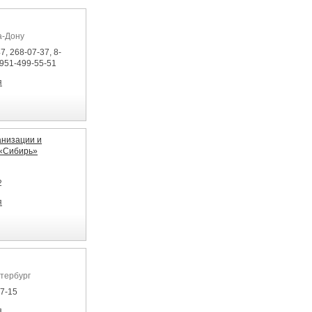
а-Дону
7, 268-07-37, 8-
-951-499-55-51
я
низации и
 «Сибирь»
2
я
етербург
07-15
я