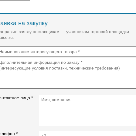
Блок в сборе содержит фильтр-влагоотделитель,
регулятор давления, маслораспылитель и
крепежную консоль
Модули можно легко менять и дополнять
Полуавтоматический слив конденсата (возможно
аявка на закупку
исполнение с автоматическим сливом конденсата)
аправьте заявку поставщикам — участникам торговой площадки
Фильтры обеспечивают двойную фильтрацию:
aise.ru.
центробежную очистку и очистку через сменный
пористый фильтроэлемент
Корпус изготовлен из алюминиевого сплава
Рукоятка регулятора давления легко фиксируется в
нужном положении путем нажатия
Прозрачный стакан из поликарбоната крепится к
корпусу байонетным замком
Фильтрующий элемент изготовлен из пластика, легко
заменяется
Смазка осуществляется масляным туманом
онтактное лицо *
елефон *