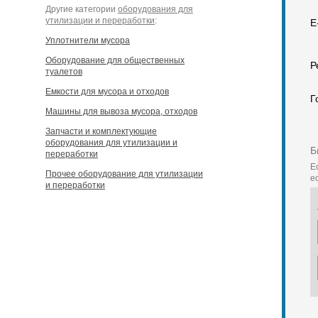
Другие категории
оборудования для
утилизации и переработки
:
E
Уплотнители мусора
Оборудование для общественных
Р
туалетов
Емкости для мусора и отходов
Г
Машины для вывоза мусора, отходов
Запчасти и комплектующие
оборудования для утилизации и
Б
переработки
Е
Прочее оборудование для утилизации
е
и переработки