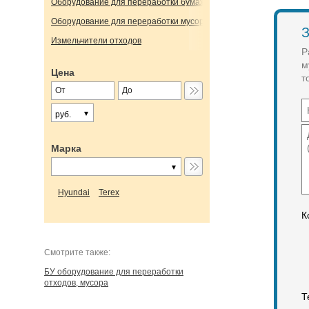
Оборудование для переработки бумажных отходов
Оборудование для переработки мусора
З
Измельчители отходов
Р
м
Цена
т
руб.
Марка
Hyundai
Terex
К
Cмотрите также:
БУ оборудование для переработки
отходов, мусора
Т