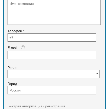
• вход для подключения ДФИ
посредством универсального
цифрового протокола;
• датчик вскрытия и отрыва от
стены;
• два элемента питания (основной
и резервный);
Телефон *
• контроль внешнего источника
питания 12/24 В.
ОСНОВНЫЕ ХАРАКТЕРИСТИКИ:
E-mail
• параметры устройства
программируются через ПКУ по
радиоканалу;
• автоматическое управление
мощностью излучения устройства
Регион
в зависимости от качества связи с
ПКУ;
• автоматическая подстройка
радиочастоты в соответствии с
Город
частотой ПКУ, за которым он
закреплен;
• встроенная антенна.
Индикация:
Быстрая авторизация / регистрация
• двухцветный (красный и зелёный)