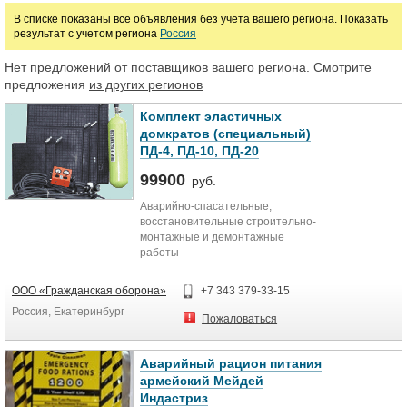
В списке показаны все объявления без учета вашего региона. Показать
результат с учетом региона
Россия
Цена
Нет предложений от поставщиков вашего региона. Смотрите
предложения
из других регионов
руб.
Комплект эластичных
домкратов (специальный)
ПД-4, ПД-10, ПД-20
99900
руб.
Аварийно-спасательные,
восстановительные строительно-
монтажные и демонтажные
работы
Особенности
ООО «Гражданская оборона»
+7 343 379-33-15
Россия, Екатеринбург
Включает: пневмодомкраты
Пожаловаться
(эластичные плоские
пневматические домкраты) ПД-4,
ПД-10 и ПД-20 по 2 шт. (
Аварийный рацион питания
Специальный М - по 1 шт.), пульт
армейский Мейдей
управления, баллон (7л, 29,4 МПа),
Индастриз