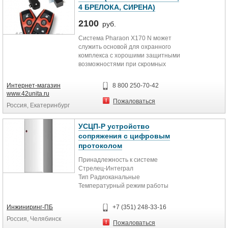
4 БРЕЛОКА, СИРЕНА)
2100
руб.
Система Pharaon X170 N может
служить основой для охранного
комплекса с хорошими защитными
возможностями при скромных
вложениях. Для управления
дополнительными
Интернет-магазин
8 800 250-70-42
противоугонными устройствами
www.42unita.ru
предусмотрено три
Пожаловаться
Россия, Екатеринбург
дополнительных канала. Вместе с
тем данные каналы могут
использоваться для реализации
УСЦП-Р устройство
дополнительных охранных
сопряжения с цифровым
функций, например можно
протоколом
установить приоритетное
отпирание двери водителя или
Принадлежность к системе
отпирание замка багажника.
Стрелец-Интеграл
Тип Радиоканальные
Температурный режим работы
-30..+55 °C
Размеры 110х32х38 мм
Инжиниринг-ПБ
+7 (351) 248-33-16
Россия, Челябинск
Пожаловаться