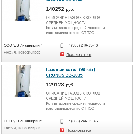
Производительность пара max, кг\ч
140252
руб.
1000
ОПИСАНИЕ ГАЗОВЫХ КОТЛОВ
Максимальное давление, Мпа
СРЕДНЕЙ МОЩНОСТИ:
Котлы газовые средней мощности
0,7
изготавливаются по СТ ТОО
40550360-01-2007 и имеют
Температура пара не ниже, С°
Сертификаты Соответствия РК и
ООО "ДВ Инжиниринг"
+7 (383) 246-15-46
РФ.
120
Россия, Новосибирск
Пожаловаться
Автоматизированные напольные
Водяной объем котла, м3
водогрейные котлы CRONOS
производятся компанией BURAN
Газовый котел (99 кВт)
4,4
BOILER в вертикальном
CRONOS BB-1035
исполнении на основе передовых
Паровой объем котла, м3
технологий в автономном
129128
руб.
отопительном оборудовании. В
1,56
ОПИСАНИЕ ГАЗОВЫХ КОТЛОВ
производстве котлов CRONOS
СРЕДНЕЙ МОЩНОСТИ:
используются электроника и
Площадь нагрева котла, м2
Котлы газовые средней мощности
горелки работающие под
изготавливаются по СТ ТОО
наддувом, производства Италии и
2,1
40550360-01-2007 и имеют
Южной Кореи. Коэффициент
Сертификаты Соответствия РК и
полезного действия котлов
ООО "ДВ Инжиниринг"
+7 (383) 246-15-46
Объем топки котла, м3
РФ.
превышает 91%. Конструкция
Россия, Новосибирск
напольных котлов средней
Пожаловаться
0,75