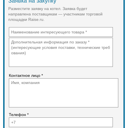
Заявка на закупку
клапан.
Принудительная подача воздуха в
Разместите заявку на котел. Заявка будет
камеру сгорания.
направлена поставщикам — участникам торговой
Возможность перевода котла на
площадки Raise.ru.
жидкое топливо (требуется замена
горелки и контролера котла).
Контактное лицо *
Телефон *