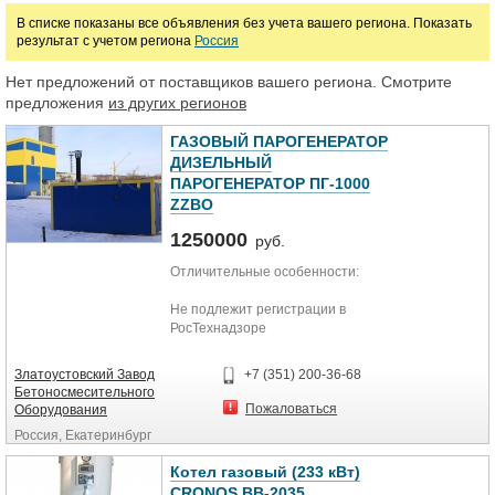
В списке показаны все объявления без учета вашего региона. Показать
Газорегуляторные пункты
Котлы на жидком топливе
результат с учетом региона
Россия
Комбинированные котлы
Котельные установки
Паровые котлы
Нет предложений от поставщиков вашего региона. Смотрите
предложения
из других регионов
Цена
ГАЗОВЫЙ ПАРОГЕНЕРАТОР
ДИЗЕЛЬНЫЙ
ПАРОГЕНЕРАТОР ПГ-1000
руб.
ZZBO
1250000
руб.
Отличительные особенности:
Не подлежит регистрации в
РосТехнадзоре
Автоматический режим работы
Высокое КПД - 90%
Златоустовский Завод
+7 (351) 200-36-68
Транспортные габариты
Бетоносмесительного
Защитный модульный блок-
Пожаловаться
Оборудования
контейнер
Россия, Екатеринбург
Легкий пуск в любой мороз
Технические характеристики:
Котел газовый (233 кВт)
CRONOS BB-2035