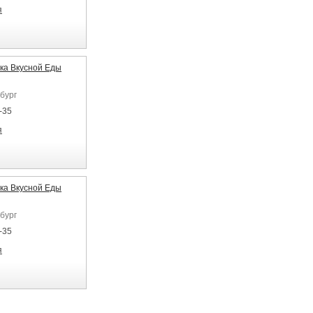
я
ка Вкусной Еды
бург
-35
я
ка Вкусной Еды
бург
-35
я