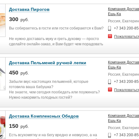
Доставка Пирогов
Компания Достав
Ешь-Ка
300
руб.
Россия, Екатерин
Вы собираетесь в гости или гости собираются к Вам?
+7 343 200-85
Пожаловатьс
Не нужно доставать муку и греть духовку — просто
сделайте онлайн-заказ, и Вам будет чем порадовать
ваших друзей или родственников.
Большой выбор самых разнообразных пирогов
каждого оставит в восторге, а Вы проведёте день без
Доставка Пельменей ручной лепки
Компания Достав
хлопот! Мы делаем замечательно вкусные домашние
Ешь-Ка
пироги и осуществляем их доставку во все районы.
450
руб.
Россия, Екатерин
Мы доставляем только свежие пироги, и никогда не
готовим впрок. Поэтому, мы рекомендуем делать
Забыли вкус настоящих пельменей, которые
+7 343 200-85
заказ заранее.
готовила ваша бабушка?
Пожаловатьс
Не знаете, чем сегодня пообедать или поужинать?
Наш сайт: www.esh-ka.com
Нужно накормить голодных гостей?
Наша группа вконтакте: vk.com/club121592187
Хочется пообедать в офисе нормальной едой?
Звоните и заказывайте Настоящие пельмени ручной
лепки!
Доставка Комплексных Обедов
Компания Достав
Это именно тот вкус, о котором вспоминаешь с
Ешь-Ка
удовольствием! Оцените качество, рекомендуйте нас
150
руб.
Россия, Екатерин
друзьям и знакомым.
Пельмени из натуральных продуктов! Фарш
Есть всухомятку и на бегу вредно и невкусно, а на
+7 343 200-85