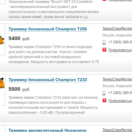
Электрический триммер "Bosch" ART 23 Combitrim
- многофункциональный инструмент для
горизонтального и вертикального скашивания кромок
газона, краев клумб, травы возле заборов и т.д.
Позволяет косить как низкую траву, так и высокую
дикорастущую, для этого предусмотрена двойная
Триммер бензиновый Champion T256
ТехноСпецРесур
система шпулек.
Россия, Новосиб
5400
руб.
+7 (383) 380-
Триммер марки Champion Т256 отлично подходит
Пожаловатьс
для работ на дачном участке. Агрегат снабжен
удобной рукояткой и системой воздушного
охлаждения. Мощность инструмента составляет 0.75
кВт. Режущий нож прекрасно подходит для
скашивания травы, которая имеет повышенную
жесткость. Комплектацию агрегата составляют
Триммер бензиновый Champion T233
ТехноСпецРесур
защитный кожух, который предотвращает рабочий
Россия, Новосиб
травматизм. Также имеется емкость для топлива,
5500
руб.
наплечный ремень, головка, режущий нож и
+7 (383) 380-
руководство по эксплуатации.
Триммер марки Champion Т233 работает на бензине,
Пожаловатьс
преимущественно используется для борьбы с
Champion — один из самых быстроразвивающихся
незначительными кустарниками и травой. Мощность
на российском рынке брендов переносного садово-
приспособления – 0,65 кВт. Полупрозрачный
паркового и силового оборудования. На сегодняшний
топливный бак обеспечивает контроль за
день в линейке изделий Champion широкий выбор
количеством смеси. Шланга устройства – прямая,
садово-паркового электро- и бензоинструмента.
потому можно работать на больших участках.
Триммер аккумуляторный Husqvarna
ТехноСпецРесур