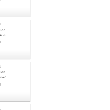
с
ирск
04-26
я
с
ирск
04-26
я
с