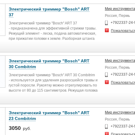
Электрический триммер "Bosch" ART
Мир инструмент
37
Россия, Пермь
+7922337-24-
Электрический триммер "Bosch" ART 37
- предназначена для эффективной стрижки травы.
Пожаловатьс
Режущий элемент - леска, подача автоматическая,
при прижатии головки к земле. Разборная штанга
позволяет удобно перевозить инструмент, а её
изогнутая форма удобно скашивать траву в
труднодоступных местах. Дополнительная рукоятка
регулируется под рост оператора и обеспечивает
Электрический триммер "Bosch" ART
Мир инструмент
лучшую маневренность. В комплект входит
30 Combitrim
Россия, Пермь
наплечных ремень для комфортной, менее
утомительной работы.
+7922337-24-
Электрический триммер "Bosch" ART 30 Combitrim
- используется для удаления разросшейся травы и
Пожаловатьс
густой поросли. Рукоятку можно отрегулировать по
высоте от 80 до 115 сантиметров. Режущая головка
поворачивается на 90 градусов - для удобства
кошения краев газона.
Электрический триммер "Bosch" ART
Мир инструмент
23 Combitrim
Россия, Пермь
+7922337-24-
3050
руб.
Пожаловатьс