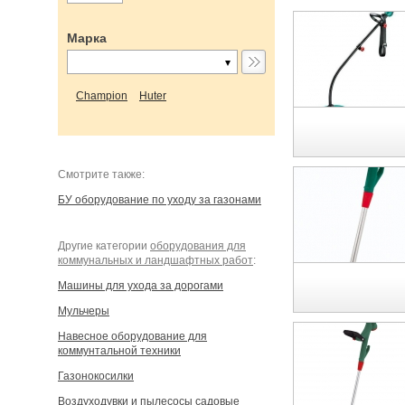
Марка
Champion
Huter
Cмотрите также:
БУ оборудование по уходу за газонами
Другие категории
оборудования для
коммунальных и ландшафтных работ
:
Машины для ухода за дорогами
Мульчеры
Навесное оборудование для
коммунтальной техники
Газонокосилки
Воздуходувки и пылесосы садовые