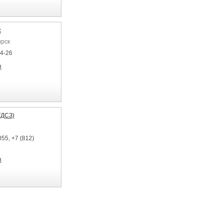
с
ирск
04-26
я
ТДСЗ)
55, +7 (812)
я