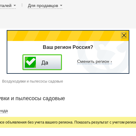
аталей
Для продавцов
Ваш регион Россия?
Сменить регион ›
Воздуходувки и пылесосы садовые
увки и пылесосы садовые
енда
все объявления без учета вашего региона. Показать результат с учетом реги